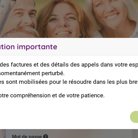
tion importante
 des factures et des détails des appels dans votre esp
momentanément perturbé.
s sont mobilisées pour le résoudre dans les plus bref
J'accède à mon
Espace Client
Bazile
ou
M Mobile by Bazile
otre compréhension et de votre patience.
Identifiant
Mot de passe