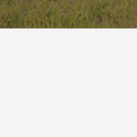
du lundi au vendredi
de 9h à 18h
04 42 12 64 63
serviceclient@bazile.fr